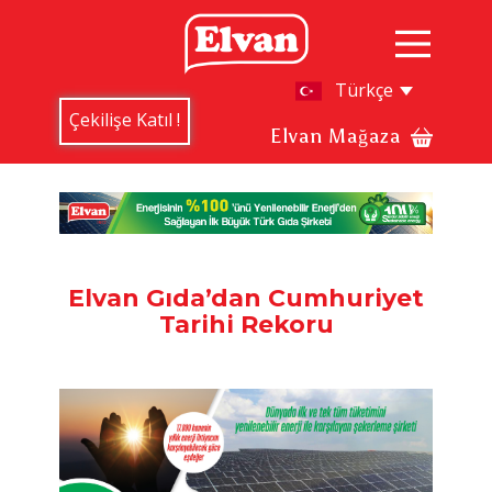
Çekilişe Katıl !
Elvan Mağaza
Elvan Gıda’dan Cumhuriyet
Tarihi Rekoru