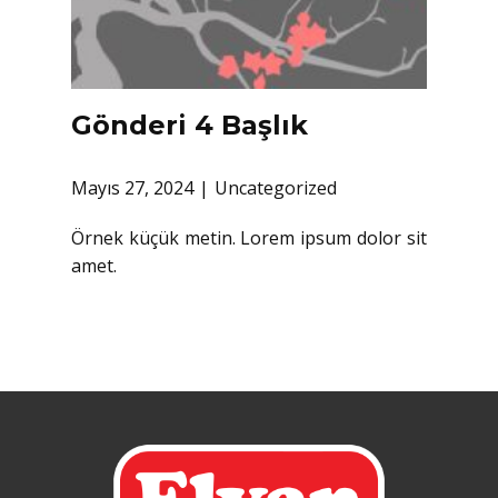
Gönderi 4 Başlık
Mayıs 27, 2024
Uncategorized
Örnek küçük metin. Lorem ipsum dolor sit
amet.